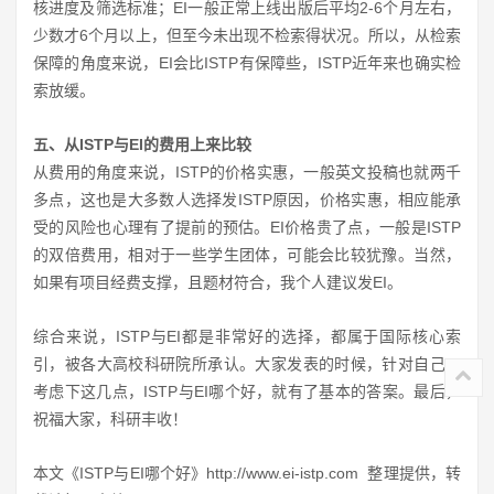
核进度及筛选标准；EI一般正常上线出版后平均2-6个月左右，
少数才6个月以上，但至今未出现不检索得状况。所以，从检索
保障的角度来说，EI会比ISTP有保障些，ISTP近年来也确实检
索放缓。
五、从ISTP与EI的费用上来比较
从费用的角度来说，ISTP的价格实惠，一般英文投稿也就两千
多点，这也是大多数人选择发ISTP原因，价格实惠，相应能承
受的风险也心理有了提前的预估。EI价格贵了点，一般是ISTP
的双倍费用，相对于一些学生团体，可能会比较犹豫。当然，
如果有项目经费支撑，且题材符合，我个人建议发EI。
综合来说，ISTP与EI都是非常好的选择，都属于国际核心索
引，被各大高校科研院所承认。大家发表的时候，针对自己，
考虑下这几点，ISTP与EI哪个好，就有了基本的答案。最后，
祝福大家，科研丰收！
本文《ISTP与EI哪个好》
http://www.ei-istp.com
整理提供，转