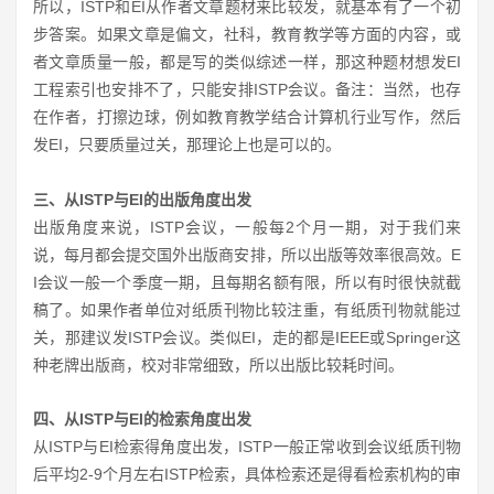
所以，ISTP和EI从作者文章题材来比较发，就基本有了一个初
步答案。如果文章是偏文，社科，教育教学等方面的内容，或
者文章质量一般，都是写的类似综述一样，那这种题材想发EI
工程索引也安排不了，只能安排ISTP会议。备注：当然，也存
在作者，打擦边球，例如教育教学结合计算机行业写作，然后
发EI，只要质量过关，那理论上也是可以的。
三、从ISTP与EI的出版角度出发
出版角度来说，ISTP会议，一般每2个月一期，对于我们来
说，每月都会提交国外出版商安排，所以出版等效率很高效。E
I会议一般一个季度一期，且每期名额有限，所以有时很快就截
稿了。如果作者单位对纸质刊物比较注重，有纸质刊物就能过
关，那建议发ISTP会议。类似EI，走的都是IEEE或Springer这
种老牌出版商，校对非常细致，所以出版比较耗时间。
四、从ISTP与EI的检索角度出发
从ISTP与EI检索得角度出发，ISTP一般正常收到会议纸质刊物
后平均2-9个月左右ISTP检索，具体检索还是得看检索机构的审