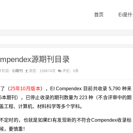
首页
Ei是
Compendex源期刊目录
栏目：
EI期刊
浏览：158674次
评论：0条
新了（
25年10月版本
），EI Compendex 目前共收录 5,790 种来
55本期刊），已停止收录的期刊数量为 223 种（不含评审中的期
盖工程、计算机、材料科学等多个学科。
新是不定时的，也就是如果EI有发现新的不符合Compendex收录标
候，要慎重！