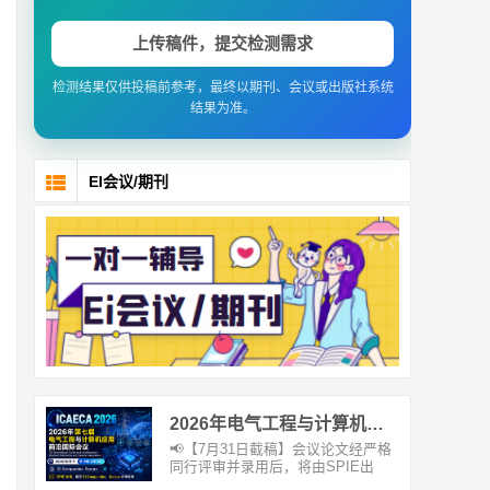
上传稿件，提交检测需求
检测结果仅供投稿前参考，最终以期刊、会议或出版社系统
结果为准。
EI会议/期刊
2026年电气工程与计算机应用前沿国际会议（ICAECA 2026）
📢【7月31日截稿】会议论文经严格
同行评审并录用后，将由SPIE出
版，并提交EICompen...