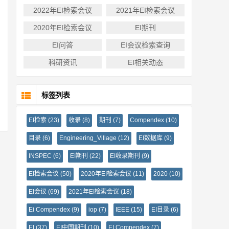
2022年EI检索会议
2021年EI检索会议
2020年EI检索会议
EI期刊
EI问答
EI会议检索查询
科研资讯
EI相关动态
标签列表
EI检索
(23)
收录
(8)
期刊
(7)
Compendex
(10)
目录
(6)
Engineering_Village
(12)
EI数据库
(9)
INSPEC
(6)
EI期刊
(22)
EI收录期刊
(9)
EI检索会议
(50)
2020年EI检索会议
(11)
2020
(10)
EI会议
(69)
2021年EI检索会议
(18)
Ei Compendex
(9)
iop
(7)
IEEE
(15)
EI目录
(6)
EI
(37)
EI中国期刊
(10)
EI Compendex
(7)