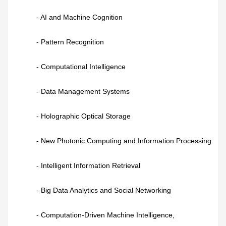
- AI and Machine Cognition
- AI
- Pattern Recognition
- Op
- Computational Intelligence
- Op
- Data Management Systems
- Mu
- Holographic Optical Storage
- Hu
- New Photonic Computing and Information Processing
- Ma
- Intelligent Information Retrieval
- Re
- Big Data Analytics and Social Networking
- Mu
- Computation-Driven Machine Intelligence,
- De