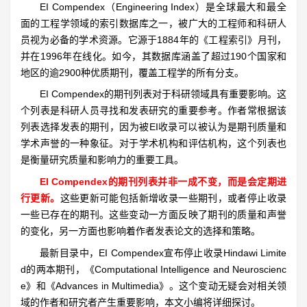
EI Compendex（Engineering Index）是全球最大和最全
面的工程学领域的索引数据库之一，被广大的工程师和科研人
员视为必备的学术资源。它源于1884年的《工程索引》月刊，
并在1996年在线化。如今，其数据库涵盖了超过190个国家和
地区的逾2900种优质期刊，覆盖工程学的所有分支。
EI Compendex的期刊列表对于科研领域具有重要影响。这
个列表是科研人员寻找和发表研究的重要参考。作者常根据该
列表选择发表的期刊，因为被EI收录可以被认为是期刊质量和
学术声誉的一种象征。对于学术机构和评估机构，这个列表也
是衡量研究质量和影响力的重要工具。
EI Compendex的期刊列表并非一成不变，而是会定期进
行更新。
这些更新可能包括新增收录一些期刊，或者停止收录
一些已存在的期刊。这些变动一方面反映了期刊的质量和声誉
的变化，另一方面也影响着作者发表论文的选择和策略。
最新目录中，EI Compendex宣布停止收录Hindawi Limite
d的两本期刊，《Computational Intelligence and Neuroscienc
e》和《Advances in Multimedia》。这个变动无疑会对相关领
域的作者和研究者产生重要影响，本文小编将详细探讨。