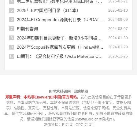
第二届机器智能与数字化应用国际EI会议（MIDA 2025）
4
2025-03-21
2025年EI中国期刊目录（311本）
5
2025-02-10
2024年EI Compendex源期刊目录（UPDATED August, 2024）！
6
2024-09-09
EI期刊查询
7
2024-03-07
2024年EI期刊目录更新了，新增3本期刊被停止收录（慎投）！
8
2024-01-30
2024年Scopus数据库首次更新（Hindawi旗下刊物再被踢）
9
2024-01-29
EI期刊：《复合材料学报 / Acta Materiae Compositae Sinica》
10
2023-12-26
EI学术科研网
|
网站地图
郑重声明：本站非Elsevier(EI中国)官方网站，
发布此类信息目的在于传播更多
信息，与本网站立场无关。本站不保证该信息（包括但不限于文字、数据及图
表）准确性、真实性、完整性等。本网站资源、信息来源于网络，完全免费共
享，仅供学习和研究使用，版权和著作权归原作者所有，如有不愿意被转载的情
况，请通知我们删除已转载的信息(info#ei.org.cn,#换成@)。
友情链接：
EI会议
|
CPCI会议
|