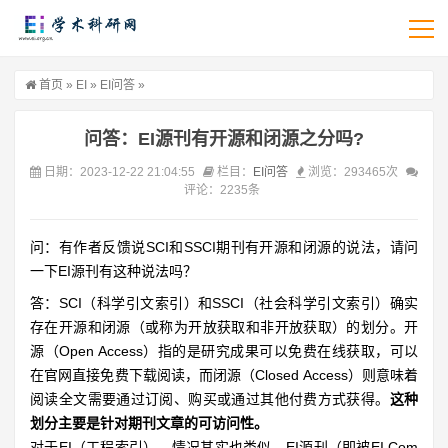
首页
»
EI
»
EI问答
»
问答：EI源刊有开源和闭源之分吗?
日期：2023-12-22 21:04:55
栏目：
EI问答
浏览：293465次
评论：2235条
问：有作者反馈说SCI和SSCI期刊有开源和闭源的说法，请问
一下EI源刊有这种说法吗？
答：SCI（科学引文索引）和SSCI（社会科学引文索引）确实
存在开源和闭源（或称为开放获取和非开放获取）的划分。开
源（Open Access）指的是研究成果可以免费在线获取，可以
在官网直接免费下载阅读，而闭源（Closed Access）则意味着
阅读全文需要通过订阅、购买或通过其他付费方式获得。
这种
划分主要是针对期刊文章的可访问性。
对于EI（工程索引），情况其实也类似。EI源刊（即被EI Com