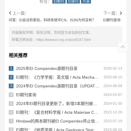
标签：
EI期刊
EI源刊
开源
上一篇：
下一篇：
问答：EI会议检索后，科研系统中CN、ISSN为何没有？
EI期刊查询
内容版权声明：除非注明，否则皆为本站原创文章。
转载注明出处：
https://www.ei.org.cn/post/187.html
相关推荐
2025年EI Compendex源期刊目录
1
2026-02-13
EI期刊：《力学学报：英文版 / Acta Mechanica Sinica》
2
2025-06-10
2024年EI Compendex源期刊目录（UPDATED August, 2024）！
3
2024-09-09
EI期刊查询
4
2024-03-07
2024年EI期刊目录更新了，新增3本期刊被停止收录（慎投）！
5
2024-01-30
EI期刊：《复合材料学报 / Acta Materiae Compositae Sinica》
6
2023-12-26
Hindawi的两本期刊被EI Compendex停止收录：对作者和研究者的启示
7
2023-07-19
EI期刊：《地质学报 / Acta Geologica Sinica》
8
2023-06-26