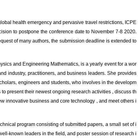
e global health emergency and pervasive travel restrictions, ICPE
cision to postpone the conference date to November 7-8 2020.
equest of many authors, the submission deadline is extended to
ysics and Engineering Mathematics, is a yearly event for a wor
nd industry, practitioners, and business leaders. She provides
 scholars, engineers and students, who involves in the developm
to present their newest ongoing research activities , discuss th
new innovative business and core technology , and meet others i
chnical program consisting of submitted papers, a small set of i
ell-known leaders in the field, and poster session of research i