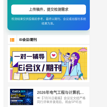
上传稿件，提交检测需求
检测结果仅供投稿前参考，最终以期刊、会议或出版社系统
结果为准。
EI会议/期刊
2026年电气工程与计算机应用前沿国际会议（ICAECA 2026）
📢【7月31日截稿】会议论文经严格
同行评审并录用后，将由SPIE出
版，并提交EICompen...