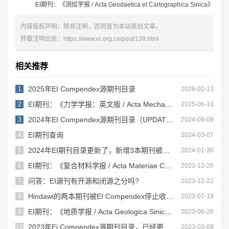
EI期刊：《测绘学报 / Acta Geodaetica et Cartographica Sinica》
内容版权声明：除非注明，否则皆为本站原创文章。
转载注明出处：
https://www.ei.org.cn/post/139.html
相关推荐
2025年EI Compendex源期刊目录
1
2026-02-13
EI期刊：《力学学报：英文版 / Acta Mechanica Sinica》
2
2025-06-10
2024年EI Compendex源期刊目录（UPDATED August, 2024）！
3
2024-09-09
EI期刊查询
4
2024-03-07
2024年EI期刊目录更新了，新增3本期刊被停止收录（慎投）！
5
2024-01-30
EI期刊：《复合材料学报 / Acta Materiae Compositae Sinica》
6
2023-12-26
问答：EI源刊有开源和闭源之分吗?
7
2023-12-22
Hindawi的两本期刊被EI Compendex停止收录：对作者和研究者的启示
8
2023-07-19
EI期刊：《地质学报 / Acta Geologica Sinica》
9
2023-06-26
2023年Ei Compendex源期刊目录，已经更新！
10
2023-03-08