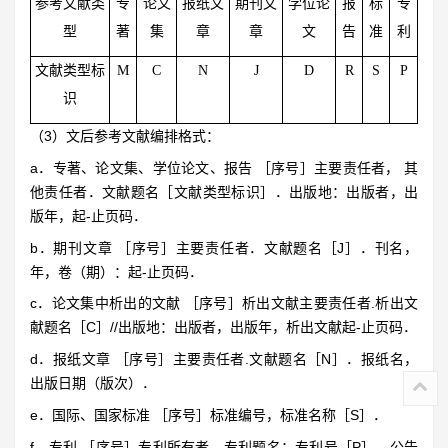
参考文献类
专
论文
报纸文
期刊文
学位论
报
标
专
型
著
集
章
章
文
告
准
利
文献类型标
M
C
N
J
D
R
S
P
识
（3）文后参考文献编排格式：
a．专著、论文集、学位论文、报告 ［序号］主要责任者， 其
他责任者．文献题名［文献类型标识］．出版地：出版者，出
版年，起-止页码．
b．期刊文章 ［序号］主要责任者．文献题名［J］．刊名，
年，卷（期）：起-止页码．
c．论文集中析出的文献 ［序号］析出文献主要责任者.析出文
献题名［C］//出版地：出版者，出版年，析出文献起-止页码．
d．报纸文章 ［序号］主要责任者.文献题名［N］．报纸名，
出版日期（版次）．
e．国际、国家标准 ［序号］标准编号，标准名称［S］．
f．专利 ［序号］专利所有者．专利题名：专利号［P］．公告