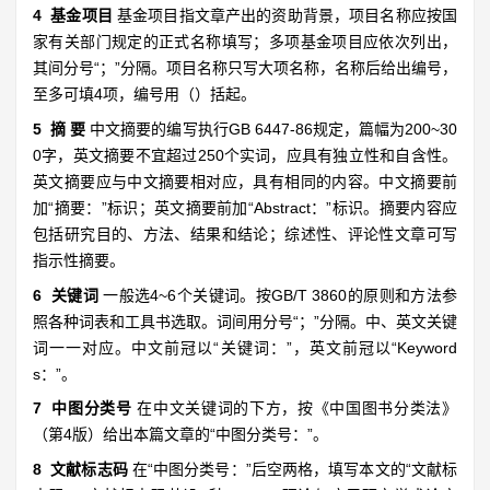
4 基金项目
基金项目指文章产出的资助背景，项目名称应按国
家有关部门规定的正式名称填写；多项基金项目应依次列出，
其间分号“；”分隔。项目名称只写大项名称，名称后给出编号，
至多可填4项，编号用（）括起。
5 摘 要
中文摘要的编写执行GB 6447-86规定，篇幅为200~30
0字，英文摘要不宜超过250个实词，应具有独立性和自含性。
英文摘要应与中文摘要相对应，具有相同的内容。中文摘要前
加“摘要：”标识；英文摘要前加“Abstract：”标识。摘要内容应
包括研究目的、方法、结果和结论；综述性、评论性文章可写
指示性摘要。
6 关键词
一般选4~6个关键词。按GB/T 3860的原则和方法参
照各种词表和工具书选取。词间用分号“；”分隔。中、英文关键
词一一对应。中文前冠以“关键词：”，英文前冠以“Keyword
s：”。
7 中图分类号
在中文关键词的下方，按《中国图书分类法》
（第4版）给出本篇文章的“中图分类号：”。
8 文献标志码
在“中图分类号：”后空两格，填写本文的“文献标