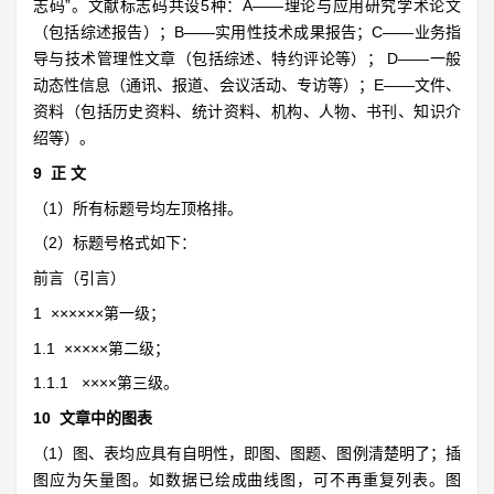
志码”。文献标志码共设5种：A——理论与应用研究学术论文
（包括综述报告）；B——实用性技术成果报告；C——业务指
导与技术管理性文章（包括综述、特约评论等）； D——一般
动态性信息（通讯、报道、会议活动、专访等）；E——文件、
资料（包括历史资料、统计资料、机构、人物、书刊、知识介
绍等）。
9 正 文
（1）所有标题号均左顶格排。
（2）标题号格式如下：
前言（引言）
1 ××××××第一级；
1.1 ×××××第二级；
1.1.1 ××××第三级。
10 文章中的图表
（1）图、表均应具有自明性，即图、图题、图例清楚明了；插
图应为矢量图。如数据已绘成曲线图，可不再重复列表。图