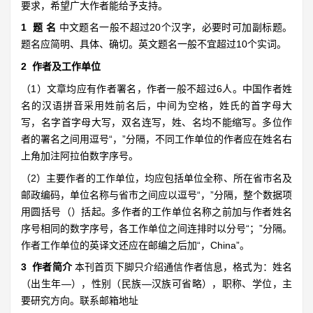
要求，希望广大作者能给予支持。
1 题 名
中文题名一般不超过20个汉字，必要时可加副标题。
题名应简明、具体、确切。英文题名一般不宜超过10个实词。
2 作者及工作单位
（1）文章均应有作者署名，作者一般不超过6人。中国作者姓
名的汉语拼音采用姓前名后，中间为空格，姓氏的首字母大
写，名字首字母大写，双名连写，姓、名均不能缩写。多位作
者的署名之间用逗号“，”分隔，不同工作单位的作者应在姓名右
上角加注阿拉伯数字序号。
（2）主要作者的工作单位，均应包括单位全称、所在省市名及
邮政编码，单位名称与省市之间应以逗号“，”分隔，整个数据项
用圆括号（）括起。多作者的工作单位名称之前加与作者姓名
序号相同的数字序号，各工作单位之间连排时以分号“；”分隔。
作者工作单位的英译文还应在邮编之后加“，China”。
3 作者简介
本刊首页下脚只介绍通信作者信息，格式为：姓名
（出生年—），性别（民族—汉族可省略），职称、学位，主
要研究方向。联系邮箱地址