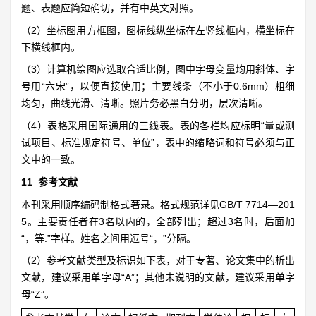
题、表题应简短确切，并有中英文对照。
（2）坐标图用方框图，图标线纵坐标在左竖线框内，横坐标在
下横线框内。
（3）计算机绘图应选取合适比例，图中字母变量均用斜体、字
号用“六宋”，以便直接使用；主要线条（不小于0.6mm）粗细
均匀，曲线光滑、清晰。照片务必黑白分明，层次清晰。
（4）表格采用国际通用的三线表。表的各栏均应标明“量或测
试项目、标准规定符号、单位”，表中的缩略词和符号必须与正
文中的一致。
11 参考文献
本刊采用顺序编码制格式著录。格式规范详见GB/T 7714—201
5。主要责任者在3名以内的，全部列出；超过3名时，后面加
“，等.”字样。姓名之间用逗号“，”分隔。
（2）参考文献类型及标识如下表，对于专著、论文集中的析出
文献，建议采用单字母“A”；其他未说明的文献，建议采用单字
母“Z”。